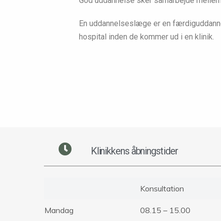
God uddannelse sker samarbejde mellem 
En uddannelseslæge er en færdiguddann
hospital inden de kommer ud i en klinik.
Klinikkens åbningstider
Konsultation
Mandag
08.15 – 15.00