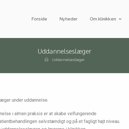
Forside
Nyheder
Om klinikken
Uddannelseslæger
Uddannelseslæger
 læger under uddannelse.
lse i almen praksis er at skabe velfungerende
tientbehandlingen selvstændigt og på et fagligt højt niveau.