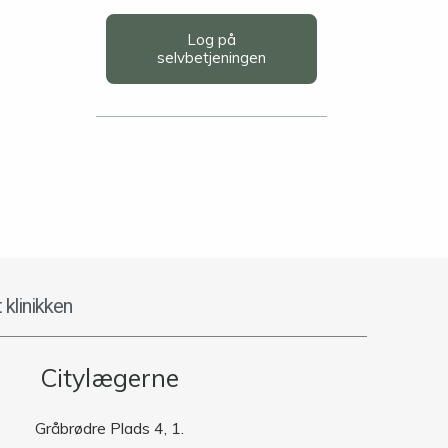
Log på
selvbetjeningen
 klinikken
Citylægerne
Gråbrødre Plads 4, 1.