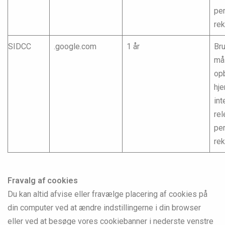
pe
re
SIDCC
.google.com
1 år
Bru
mål
opb
hj
int
rel
pe
re
Fravalg af cookies
Du kan altid afvise eller fravælge placering af cookies på
din computer ved at ændre indstillingerne i din browser
eller ved at besøge vores cookiebanner i nederste venstre