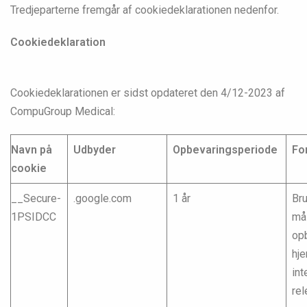
Tredjeparterne fremgår af cookiedeklarationen nedenfor.
Cookiedeklaration
Cookiedeklarationen er sidst opdateret den 4/12-2023 af
CompuGroup Medical:
Navn på
Udbyder
Opbevaringsperiode
Fo
cookie
__Secure-
.google.com
1 år
Bru
1PSIDCC
mål
opb
hj
int
rel