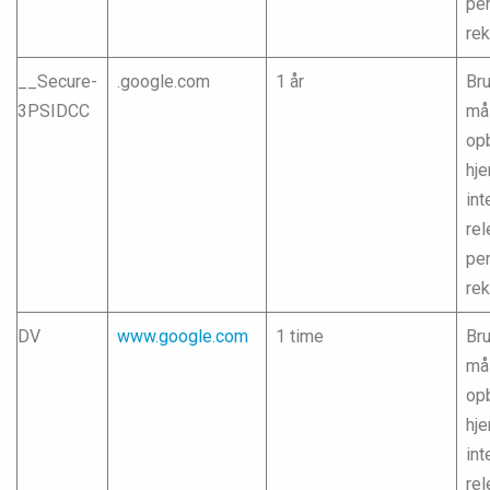
pe
re
__Secure-
.google.com
1 år
Bru
3PSIDCC
mål
opb
hj
int
rel
pe
re
DV
www.google.com
1 time
Bru
mål
opb
hj
int
rel